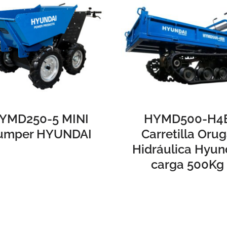
YMD250-5 MINI
HYMD500-H4
umper HYUNDAI
Carretilla Oru
Hidráulica Hyun
carga 500Kg