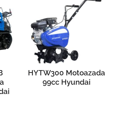
B
HYTW300 Motoazada
ga
99cc Hyundai
dai