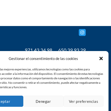
971 43 34 98
650 39 93 29
www.grupoanja.com
Gestionar el consentimiento de las cookies
gestion@grupoanja.com
las mejores experiencias, utilizamos tecnologías como las cookies para
 acceder a la información del dispositivo. El consentimiento de estas tecnologías
á procesar datos como el comportamiento de navegación o las identificaciones
e sitio. No consentir o retirar el consentimiento, puede afectar negativamente a
terísticas y funciones.
ceptar
Denegar
Ver preferencias