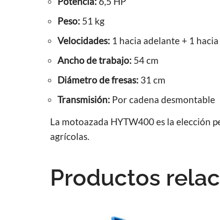
Potencia:
6,5 HP
Peso:
51 kg
Velocidades:
1 hacia adelante + 1 hacia
Ancho de trabajo:
54 cm
Diámetro de fresas:
31 cm
Transmisión:
Por cadena desmontable
La motoazada HYTW400 es la elección per
agrícolas.
Productos rela