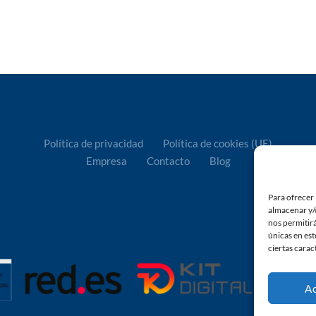
Política de privacidad
Política de cookies (UE)
Empresa
Contacto
Blog
Para ofrecer 
almacenar y/o
nos permitir
únicas en est
ciertas carac
A