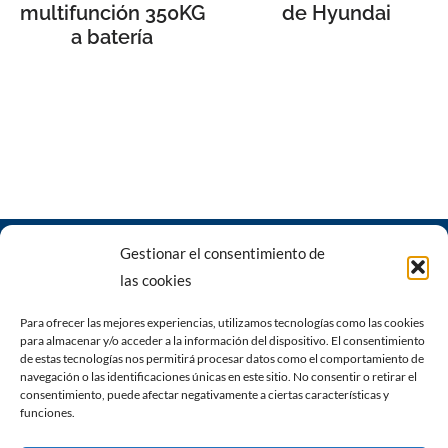
multifunción 350KG
de Hyundai
a batería
Gestionar el consentimiento de
las cookies
Para ofrecer las mejores experiencias, utilizamos tecnologías como las cookies
para almacenar y/o acceder a la información del dispositivo. El consentimiento
Carrer del Pare Caldés, 6, 07620 Llucmajor, Illes Balears
|
Calle
de estas tecnologías nos permitirá procesar datos como el comportamiento de
gremi fusters n7, nave 1. Polígono de son castelló 07009
navegación o las identificaciones únicas en este sitio. No consentir o retirar el
consentimiento, puede afectar negativamente a ciertas características y
Palma de Mallorca
funciones.
Política de privacidad
Política de cookies (UE)