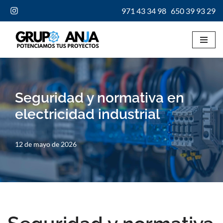
971 43 34 98
650 39 93 29
Saltar
al
contenido
Seguridad y normativa en
electricidad industrial
12 de mayo de 2026