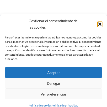
Gestionar el consentimiento de
las cookies
Para ofrecer las mejores experiencias, utilizamos tecnologías como las cookies
para almacenar y/o acceder a la información del dispositivo. El consentimiento
Carrer del Pare Caldés, 6, 07620 Llucmajor, Illes Balears
|
Calle
de estas tecnologías nos permitirá procesar datos como el comportamiento de
navegación o las identificaciones únicas en este sitio. No consentir o retirar el
gremi fusters n7, nave 1. Polígono de son castelló 07009
consentimiento, puede afectar negativamente a ciertas características y
Palma de Mallorca
funciones.
Política de privacidad
Política de cookies (UE)
Aceptar
Empresa
Contacto
Blog
Denegar
Ver preferencias
971 43 34 98
650 39 93 29
www.grupoanja.com
Política de cookies
Política de privacidad