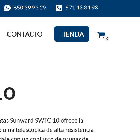
CONTACTO
TIENDA
0
10
rugas Sunward SWTC 10 ofrece la
luma telescópica de alta resistencia
daje con un conjunto de orugas de