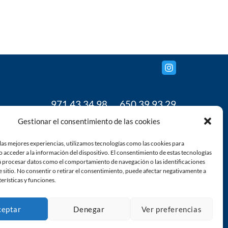
971 43 34 98
650 39 93 29
www.grupoanja.com
Gestionar el consentimiento de las cookies
gestion@grupoanja.com
las mejores experiencias, utilizamos tecnologías como las cookies para
 acceder a la información del dispositivo. El consentimiento de estas tecnologías
á procesar datos como el comportamiento de navegación o las identificaciones
e sitio. No consentir o retirar el consentimiento, puede afectar negativamente a
terísticas y funciones.
ceptar
Denegar
Ver preferencias