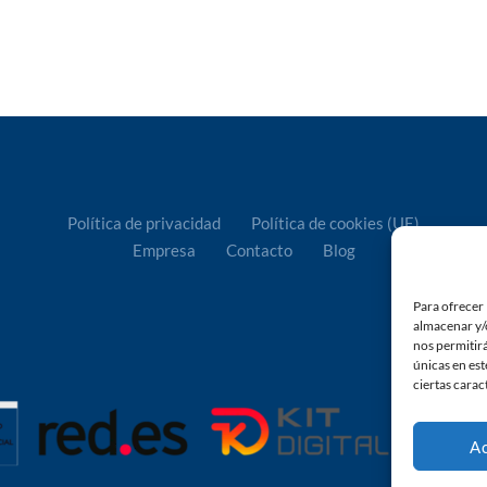
Política de privacidad
Política de cookies (UE)
Empresa
Contacto
Blog
Para ofrecer 
almacenar y/o
nos permitir
únicas en est
ciertas carac
A