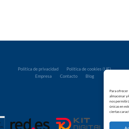
Política de privacidad
Política de cookies (UE)
Empresa
Contacto
Blog
Para ofrecer 
almacenar y/o
nos permitir
únicas en est
ciertas carac
A