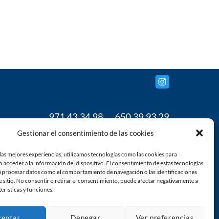
971 43 34 98
650 39 93 29
www.grupoanja.com
Gestionar el consentimiento de las cookies
gestion@grupoanja.com
las mejores experiencias, utilizamos tecnologías como las cookies para
 acceder a la información del dispositivo. El consentimiento de estas tecnologías
á procesar datos como el comportamiento de navegación o las identificaciones
e sitio. No consentir o retirar el consentimiento, puede afectar negativamente a
terísticas y funciones.
ceptar
Denegar
Ver preferencias