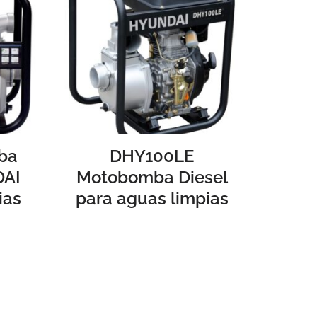
ba
DHY100LE
DAI
Motobomba Diesel
ias
para aguas limpias