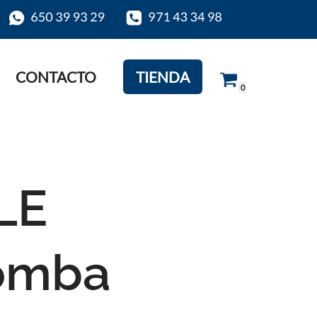
CONTACTO
TIENDA
0
LE
omba