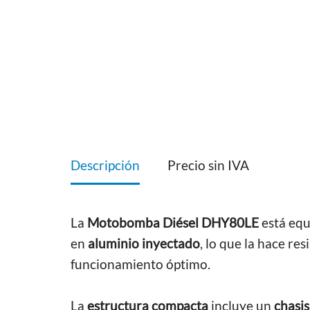
Descripción
Precio sin IVA
La
Motobomba Diésel DHY80LE
está eq
en
aluminio inyectado
, lo que la hace re
funcionamiento óptimo.
La
estructura compacta
incluye un
chasi