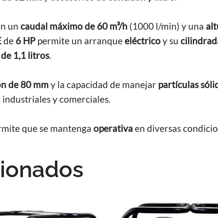
an un
caudal máximo de 60 m³/h
(1000 l/min) y una
al
E
de
6 HP
permite un arranque
eléctrico
y su
cilindrad
 de 1,1 litros
.
ión de 80 mm
y la capacidad de manejar
partículas sól
 industriales y comerciales.
ermite que se mantenga
operativa
en diversas condicio
cionados