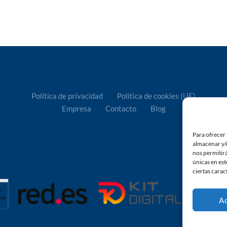
Política de privacidad
Política de cookies (UE)
Empresa
Contacto
Blog
Para ofrecer 
almacenar y/o
nos permitir
únicas en est
ciertas carac
A