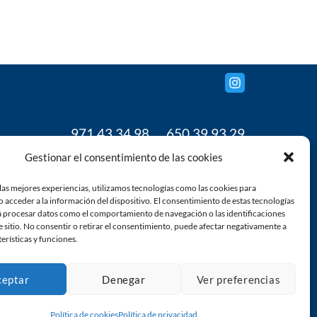
971 43 34 98
650 39 93 29
www.grupoanja.com
Gestionar el consentimiento de las cookies
gestion@grupoanja.com
las mejores experiencias, utilizamos tecnologías como las cookies para
 acceder a la información del dispositivo. El consentimiento de estas tecnologías
á procesar datos como el comportamiento de navegación o las identificaciones
e sitio. No consentir o retirar el consentimiento, puede afectar negativamente a
terísticas y funciones.
ceptar
Denegar
Ver preferencias
Política de cookies
Política de privacidad