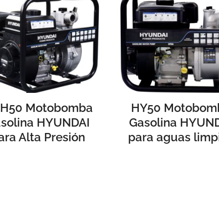
H50 Motobomba
HY50 Motobom
solina HYUNDAI
Gasolina HYUN
ara Alta Presión
para aguas limp