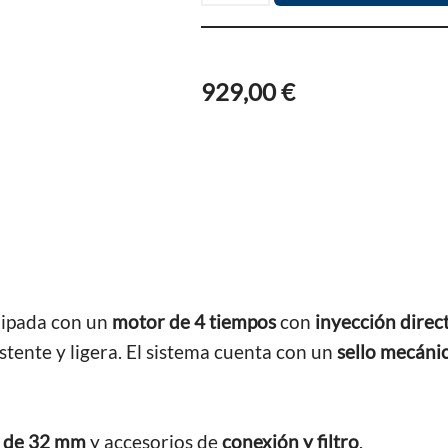
929,00
€
uipada con un
motor de 4 tiempos
con
inyección direc
sistente y ligera. El sistema cuenta con un
sello mecánic
s de 32 mm
y accesorios de
conexión y filtro
.