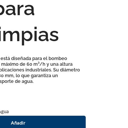
para
impias
está diseñada para el bombeo
l máximo de 60 m³/h
y una
altura
aplicaciones industriales. Su
diámetro
 80 mm
, lo que garantiza un
nsporte de agua.
Agua
Añadir