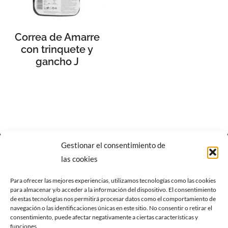
Correa de Amarre
con trinquete y
gancho J
Gestionar el consentimiento de
las cookies
Para ofrecer las mejores experiencias, utilizamos tecnologías como las cookies
para almacenar y/o acceder a la información del dispositivo. El consentimiento
Carrer del Pare Caldés, 6, 07620 Llucmajor, Illes Balears
|
Calle
de estas tecnologías nos permitirá procesar datos como el comportamiento de
navegación o las identificaciones únicas en este sitio. No consentir o retirar el
gremi fusters n7, nave 1. Polígono de son castelló 07009
consentimiento, puede afectar negativamente a ciertas características y
Palma de Mallorca
funciones.