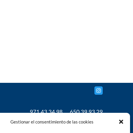
971 43 34 98
650 39 93 29
www.grupoanja.com
Gestionar el consentimiento de las cookies
gestion@grupoanja.com