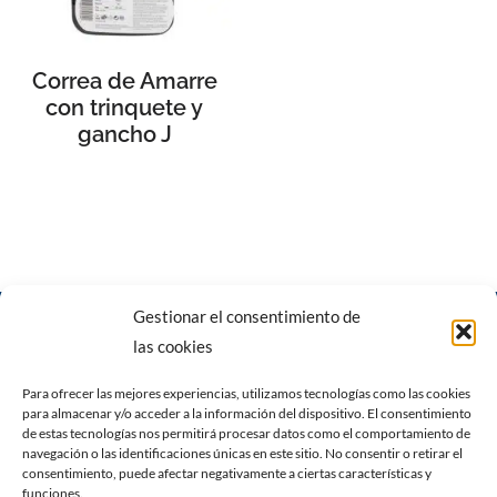
Correa de Amarre
con trinquete y
gancho J
Gestionar el consentimiento de
las cookies
Para ofrecer las mejores experiencias, utilizamos tecnologías como las cookies
para almacenar y/o acceder a la información del dispositivo. El consentimiento
Carrer del Pare Caldés, 6, 07620 Llucmajor, Illes Balears
|
Calle
de estas tecnologías nos permitirá procesar datos como el comportamiento de
navegación o las identificaciones únicas en este sitio. No consentir o retirar el
gremi fusters n7, nave 1. Polígono de son castelló 07009
consentimiento, puede afectar negativamente a ciertas características y
Palma de Mallorca
funciones.