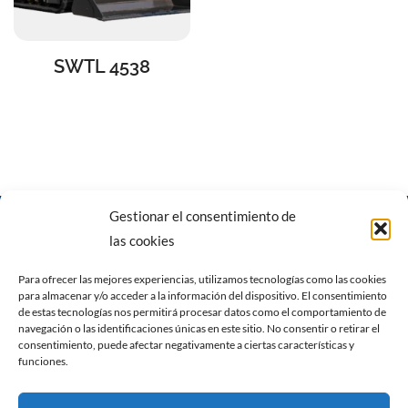
SWTL 4538
Gestionar el consentimiento de
las cookies
Para ofrecer las mejores experiencias, utilizamos tecnologías como las cookies
para almacenar y/o acceder a la información del dispositivo. El consentimiento
Carrer del Pare Caldés, 6, 07620 Llucmajor, Illes Balears
|
Calle
de estas tecnologías nos permitirá procesar datos como el comportamiento de
navegación o las identificaciones únicas en este sitio. No consentir o retirar el
gremi fusters n7, nave 1. Polígono de son castelló 07009
consentimiento, puede afectar negativamente a ciertas características y
Palma de Mallorca
funciones.
Política de privacidad
Política de cookies (UE)